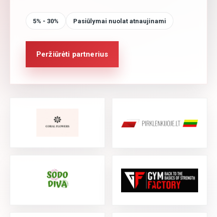
5% - 30%
Pasiūlymai nuolat atnaujinami
Peržiūrėti partnerius