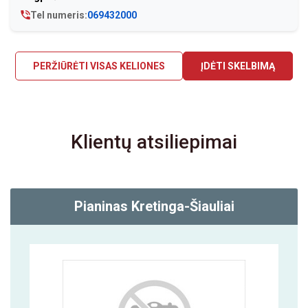
Tel numeris:
069432000
PERŽIŪRĖTI VISAS KELIONES
ĮDĖTI SKELBIMĄ
Klientų atsiliepimai
Pianinas Kretinga-Šiauliai