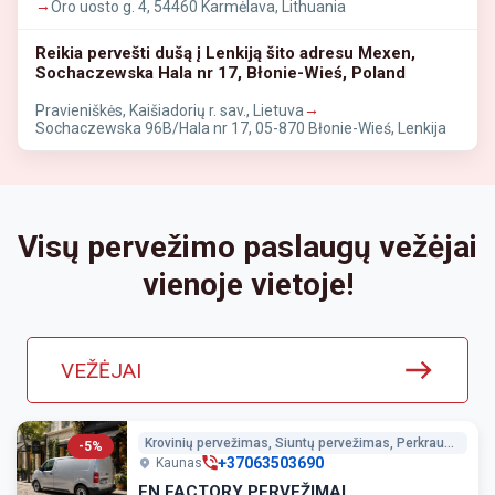
→
Oro uosto g. 4, 54460 Karmėlava, Lithuania
Reikia pervešti dušą į Lenkiją šito adresu Mexen,
Sochaczewska Hala nr 17, Błonie-Wieś, Poland
→
Pravieniškės, Kaišiadorių r. sav., Lietuva
Sochaczewska 96B/Hala nr 17, 05-870 Błonie-Wieś, Lenkija
Visų pervežimo paslaugų vežėjai
vienoje vietoje!
VEŽĖJAI
Krovinių pervežimas, Siuntų pervežimas, Perkraustymo paslaugos
-5%
+37063503690
Kaunas
EN FACTORY PERVEŽIMAI