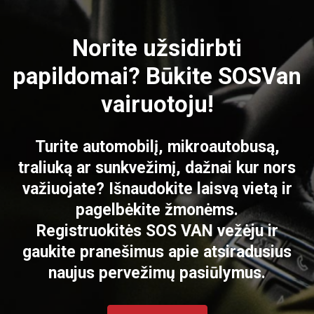
Norite užsidirbti
papildomai? Būkite SOSVan
vairuotoju!
Turite automobilį, mikroautobusą,
traliuką ar sunkvežimį, dažnai kur nors
važiuojate? Išnaudokite laisvą vietą ir
pagelbėkite žmonėms.
Registruokitės SOS VAN vežėju ir
gaukite pranešimus apie atsiradusius
naujus pervežimų pasiūlymus.