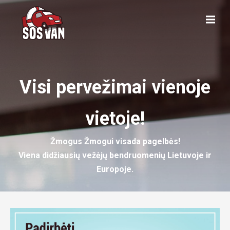
Visi pervežimai vienoje
vietoje!
Žmogus Žmogui visada pagelbės!
Viena didžiausių vežėjų bendruomenių Lietuvoje ir
Europoje.