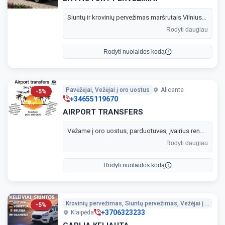
Siuntų ir krovinių pervežimas maršrutais Vilnius–Kaunas–Klaipėda. Greitas, saugus ir patikimas pristatymas tą pačią arba kitą dieną. Vežame įvairius krovinius, siuntas, baldus, techniką ir kitus didesnius daiktus Lietuvoje.
Rodyti daugiau
Rodyti nuolaidos kodą
Pavėžėjai, Vežėjai į oro uostus
Alicante
-5%
+34655119670
AIRPORT TRANSFERS
Vežame į oro uostus, parduotuves, įvairius renginius ir kitus jums svarbius maršrutus. Patogus, saugus ir punktualus pervežimas pagal jūsų laiką. Keliaukite be streso – pasirūpinsime patogia kelione nuo durų iki durų. 🚐
Rodyti daugiau
Rodyti nuolaidos kodą
Krovinių pervežimas, Siuntų pervežimas, Vežėjai į Vokietiją, Vežėjai į Belgiją, Vežėjai į Olandiją
-5%
+3706323233
Klaipėda