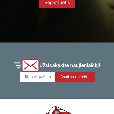
Registruotis
Užsisakykite naujienlaiškį!
Gauti naujienlaiškį