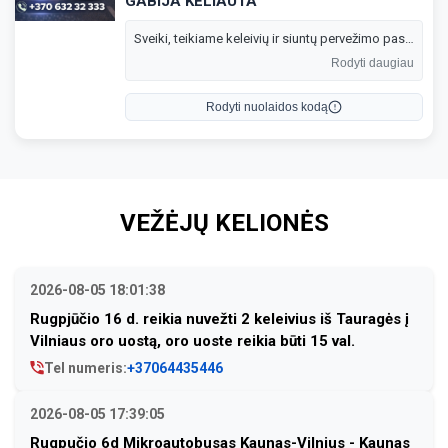
GABIJA KELIAUTA
Sveiki, teikiame keleivių ir siuntų pervežimo paslaugas tarp Lietuvos, Vokietijos, Belgijos ir Olandijos. Važiuojame reguliariai kiekvieną savaitę.
Rodyti daugiau
Rodyti nuolaidos kodą
VEŽĖJŲ KELIONĖS
2026-08-05 18:01:38
Rugpjūčio 16 d. reikia nuvežti 2 keleivius iš Tauragės į
Vilniaus oro uostą, oro uoste reikia būti 15 val.
Tel numeris:
+37064435446
2026-08-05 17:39:05
Rugpučio 6d Mikroautobusas Kaunas-Vilnius - Kaunas