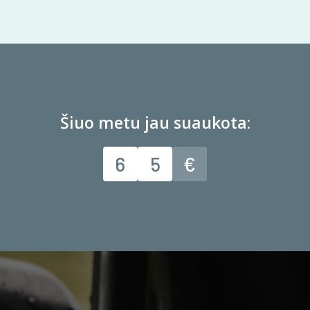
Šiuo metu jau suaukota:
7
0
€