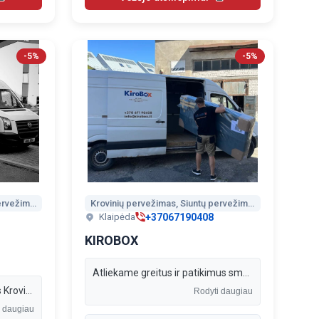
-5%
-5%
Krovinių pervežimas, Siuntų pervežimas, Perkraustymo paslaugos, Vežėjai Anglijoje, Vežėjai į Angliją, Vežėjai į Vokietiją, Vežėjai į Belgiją, Vežėjai į Olandiją, Vežėjai į Prancūziją, Vežėjai į Lenkiją
Krovinių pervežimas, Siuntų pervežimas, Perkraustymo paslaugos
+37067190408
Klaipėda
KIROBOX
Atliekame greitus ir patikimus smulkių bei vidutinių krovinių pervežimus Klaipėdoje ir aplinkiniuose miestuose. Pervežame viską nuo vieno daikto iki viso krovinio.
Pervežimai LT-UK-LT Siuntos Kroviniai Perkraustymai Motociklai gyvūnai ir kiti pervežimai.
Rodyti daugiau
i daugiau