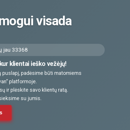
mogui visada
 jau 33368
ur klientai ieško vežėjų!
 puslapį, padėsime būti matomiems
van“ platformoje.
ų ir plėskite savo klientų ratą.
sieksime su jumis.
s