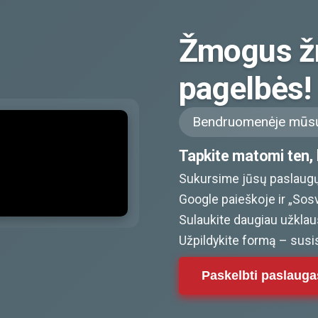
Žmogus ž
pagelbės!
Bendruomenėje mūsų
Tapkite matomi ten, k
Sukursime jūsų paslaugų
Google paieškoje ir „Sos
Sulaukite daugiau užklaus
Užpildykite formą – susi
Paskelbti paslauga