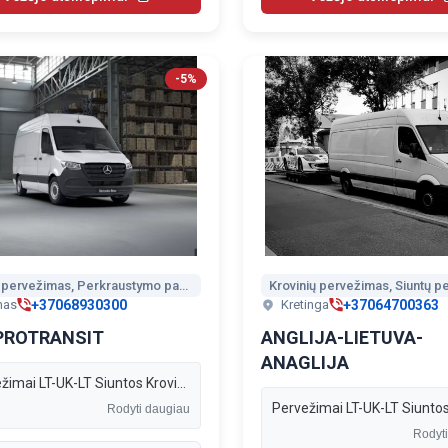
-5%
Siuntų pervežimas, Perkraustymo paslaugos, Vežėjai Anglijoje, Vežėjai į Vokietiją, Vežėjai į Belgiją, Vežėjai į Prancūziją, Vežėjai į Lenkiją
+37068930300
+37064700363
nas
Kretinga
PROTRANSIT
ANGLIJA-LIETUVA-
ANAGLIJA
Pervežimai LT-UK-LT Siuntos Kroviniai Perkraustymai Motociklai ir kiti pervežimai.
Rodyti daugiau
Rodyt