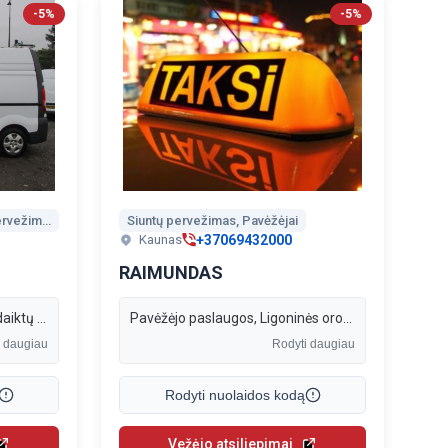
-5%
-5%
Krovinių pervežimas, Siuntų pervežimas, Perkraustymo paslaugos, Vežėjai į Lenkiją
Siuntų pervežimas, Pavėžėjai
+37069432000
Kaunas
RAIMUNDAS
Siuntų krovinių baldų ir kitų daiktų pervežimas Kaune Lietuvoje Lenkijoje.
Pavėžėjo paslaugos, Ligoninės oro uostai, ir kiti pervežimai Kauno mieste ir rajone.
i daugiau
Rodyti daugiau
Rodyti nuolaidos kodą
Vežėjo atsiliepimai