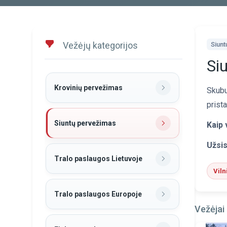
Vežėjų kategorijos
Siun
Si
Krovinių pervežimas
Skubu
prista
Siuntų pervežimas
Kaip 
Užsis
Tralo paslaugos Lietuvoje
Viln
Tralo paslaugos Europoje
Vežėjai