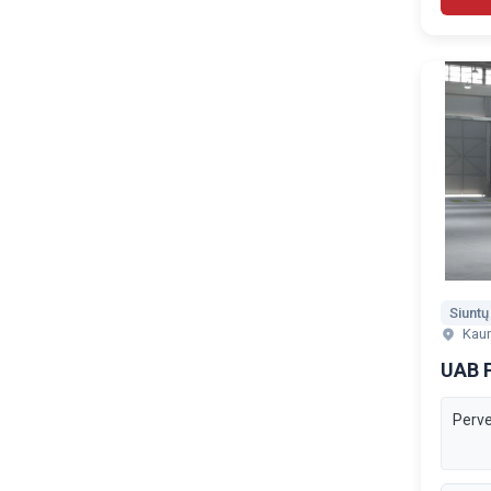
Vilkikų pervežimas
Mikroautobusas su šaldytuvu
Vežėjai į Angliją
Vežėjai į Danija
Kau
UAB 
Vežėjai į Vokietiją
Važėjai i Norvegiją