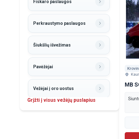
Fiskaro paslaugos
Perkraustymo paslaugos
Šiukšlių išvežimas
Pavėžėjai
Kau
MB 
Vežėjai į oro uostus
Grįžti į visus vežėjų puslapius
Birių krovinių pervežimas
Ligonių ir neįgaliųjų
pervežimas