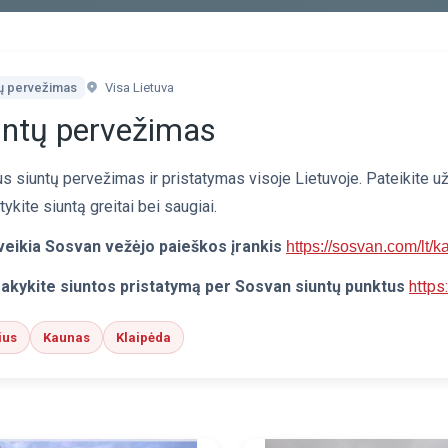
tų pervežimas
Visa Lietuva
untų pervežimas
s siuntų pervežimas ir pristatymas visoje Lietuvoje. Pateikite už
tykite siuntą greitai bei saugiai.
veikia Sosvan vežėjo paieškos įrankis
https://sosvan.com/lt/ka
akykite siuntos pristatymą per Sosvan siuntų punktus
https
ius
Kaunas
Klaipėda