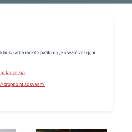
klausą arba raskite patikimą „Sosvan“ vežėją ir
ip-tai-veikia
://droppoint.sosvan.lt/