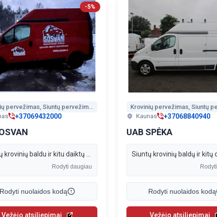
-5%
Krovinių pervežimas, Siuntų pervežimas, Perkraustymo paslaugos, Šiukšlių išvežimas
+37069432000
+37068840940
nas
Kaunas
SOSVAN
UAB SPĖKA
Siuntų krovinių baldu ir kitu daiktų pervežimas Kaune ir Lietuvoje.
Rodyti daugiau
Rodyt
Rodyti nuolaidos kodą
Rodyti nuolaidos kodą
Vežėjo atsiliepimai
Vežėjo atsiliepimai