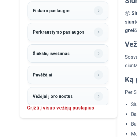
Siu
Fiskaro paslaugos
📦
Si
siunt
greič
Perkraustymo paslaugos
Vež
Šiukšlių išvežimas
Sosva
siunt
Pavėžėjai
Ką 
Per S
Vežėjai į oro uostus
Si
Grįžti į visus vežėjų puslapius
Ba
Birių krovinių pervežimas
Bu
Mot