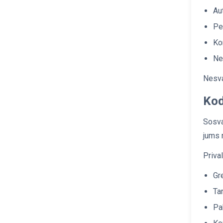
Ligonių ir neįgaliųjų
Au
pervežimas
Pe
Ko
Vilkikų pervežimas
Ne
Nesva
Mikroautobusas su šaldytuvu
Kod
Vežėjai į Angliją
Sosva
jums 
Vežėjai į Danija
Priva
Gr
Vežėjai į Vokietiją
Ta
Pa
Važėjai i Norvegiją