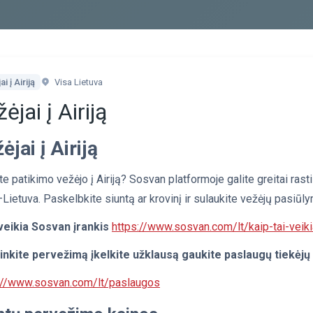
i į Airiją
Visa Lietuva
ėjai į Airiją
ėjai į Airiją
te patikimo vežėjo į Airiją? Sosvan platformoje galite greitai rast
a–Lietuva. Paskelbkite siuntą ar krovinį ir sulaukite vežėjų pasiūl
veikia Sosvan įrankis
https://www.sosvan.com/lt/kaip-tai-veiki
inkite pervežimą įkelkite užklausą gaukite paslaugų tiekėj
://www.sosvan.com/lt/paslaugos