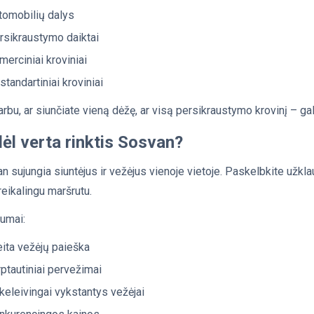
tomobilių dalys
rsikraustymo daiktai
merciniai kroviniai
standartiniai kroviniai
rbu, ar siunčiate vieną dėžę, ar visą persikraustymo krovinį – gal
ėl verta rinktis Sosvan?
n sujungia siuntėjus ir vežėjus vienoje vietoje. Paskelbkite užkla
reikalingu maršrutu.
lumai:
eita vežėjų paieška
rptautiniai pervežimai
keleivingai vykstantys vežėjai