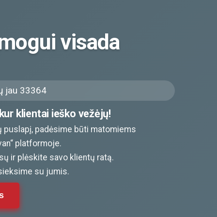
mogui visada
 jau 33364
ur klientai ieško vežėjų!
 puslapį, padėsime būti matomiems
van“ platformoje.
ų ir plėskite savo klientų ratą.
sieksime su jumis.
s