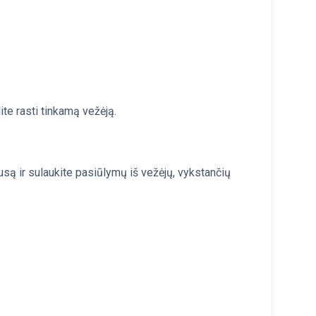
ite rasti tinkamą vežėją.
usą ir sulaukite pasiūlymų iš vežėjų, vykstančių