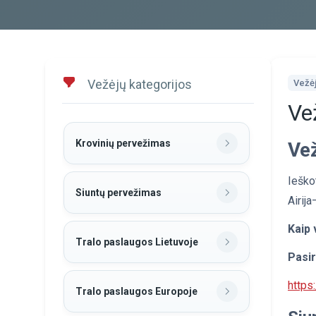
Vežėjų kategorijos
Vežėja
Vež
Krovinių pervežimas
Vež
Ieško
Siuntų pervežimas
Airij
Kaip 
Tralo paslaugos Lietuvoje
Pasir
https
Tralo paslaugos Europoje