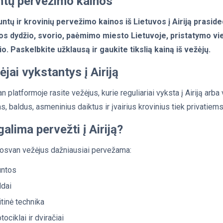
ntų pervežimo kainos
untų ir krovinių pervežimo kainos iš Lietuvos į Airiją prasid
os dydžio, svorio, paėmimo miesto Lietuvoje, pristatymo vi
io. Paskelbkite užklausą ir gaukite tikslią kainą iš vežėjų.
ėjai vykstantys į Airiją
n platformoje rasite vežėjus, kurie reguliariai vyksta į Airiją arb
as, baldus, asmeninius daiktus ir įvairius krovinius tiek privatiem
galima pervežti į Airiją?
osvan vežėjus dažniausiai pervežama:
untos
ldai
itinė technika
ociklai ir dviračiai