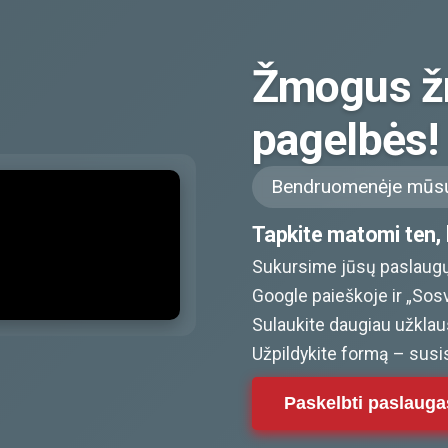
Žmogus ž
pagelbės!
Bendruomenėje mūsų
Tapkite matomi ten, k
Sukursime jūsų paslaugų
Google paieškoje ir „Sos
Sulaukite daugiau užklaus
Užpildykite formą – susi
Paskelbti paslauga