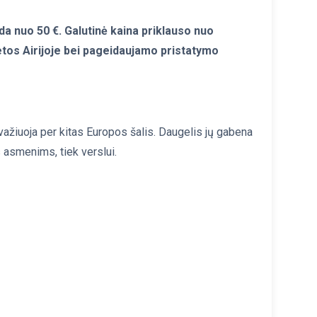
eda nuo 50 €. Galutinė kaina priklauso nuo
etos Airijoje bei pageidaujamo pristatymo
a važiuoja per kitas Europos šalis. Daugelis jų gabena
s asmenims, tiek verslui.