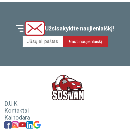
Užsisakykite naujienlaiškį!
Gauti naujienlaiškį
D.U.K
Kontaktai
Kainodara