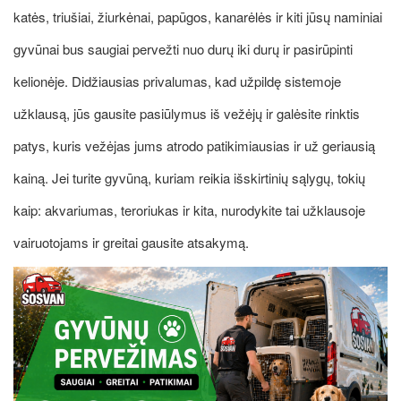
katės, triušiai, žiurkėnai, papūgos, kanarėlės ir kiti jūsų naminiai
gyvūnai bus saugiai pervežti nuo durų iki durų ir pasirūpinti
kelionėje. Didžiausias privalumas, kad užpildę sistemoje
užklausą, jūs gausite pasiūlymus iš vežėjų ir galėsite rinktis
patys, kuris vežėjas jums atrodo patikimiausias ir už geriausią
kainą. Jei turite gyvūną, kuriam reikia išskirtinių sąlygų, tokių
kaip: akvariumas, teroriukas ir kita, nurodykite tai užklausoje
vairuotojams ir greitai gausite atsakymą.