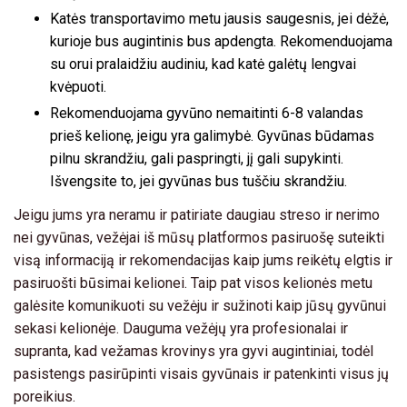
Katės transportavimo metu jausis saugesnis, jei dėžė,
kurioje bus augintinis bus apdengta. Rekomenduojama
su orui pralaidžiu audiniu, kad katė galėtų lengvai
kvėpuoti.
Rekomenduojama gyvūno nemaitinti 6-8 valandas
prieš kelionę, jeigu yra galimybė. Gyvūnas būdamas
pilnu skrandžiu, gali paspringti, jį gali supykinti.
Išvengsite to, jei gyvūnas bus tuščiu skrandžiu.
Jeigu jums yra neramu ir patiriate daugiau streso ir nerimo
nei gyvūnas, vežėjai iš mūsų platformos pasiruošę suteikti
visą informaciją ir rekomendacijas kaip jums reikėtų elgtis ir
pasiruošti būsimai kelionei. Taip pat visos kelionės metu
galėsite komunikuoti su vežėju ir sužinoti kaip jūsų gyvūnui
sekasi kelionėje. Dauguma vežėjų yra profesionalai ir
supranta, kad vežamas krovinys yra gyvi augintiniai, todėl
pasistengs pasirūpinti visais gyvūnais ir patenkinti visus jų
poreikius.