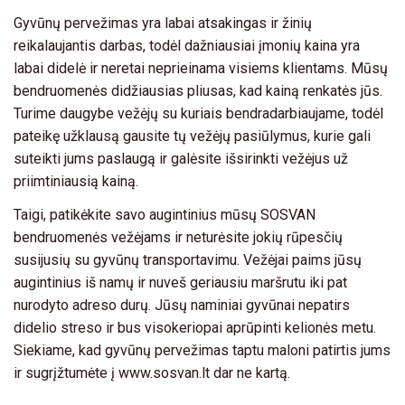
Gyvūnų pervežimas yra labai atsakingas ir žinių
reikalaujantis darbas, todėl dažniausiai įmonių kaina yra
labai didelė ir neretai neprieinama visiems klientams. Mūsų
bendruomenės didžiausias pliusas, kad kainą renkatės jūs.
Turime daugybe vežėjų su kuriais bendradarbiaujame, todėl
pateikę užklausą gausite tų vežėjų pasiūlymus, kurie gali
suteikti jums paslaugą ir galėsite išsirinkti vežėjus už
priimtiniausią kainą.
Taigi, patikėkite savo augintinius mūsų SOSVAN
bendruomenės vežėjams ir neturėsite jokių rūpesčių
susijusių su gyvūnų transportavimu. Vežėjai paims jūsų
augintinius iš namų ir nuveš geriausiu maršrutu iki pat
nurodyto adreso durų. Jūsų naminiai gyvūnai nepatirs
didelio streso ir bus visokeriopai aprūpinti kelionės metu.
Siekiame, kad gyvūnų pervežimas taptu maloni patirtis jums
ir sugrįžtumėte į www.sosvan.lt dar ne kartą.