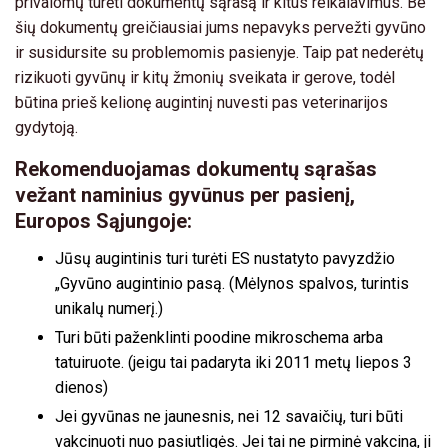
privalomų turėti dokumentų sąrašą ir kitus reikalavimus. Be
šių dokumentų greičiausiai jums nepavyks pervežti gyvūno
ir susidursite su problemomis pasienyje. Taip pat nederėtų
rizikuoti gyvūnų ir kitų žmonių sveikata ir gerove, todėl
būtina prieš kelionę augintinį nuvesti pas veterinarijos
gydytoją.
Rekomenduojamas dokumentų sąrašas
vežant naminius gyvūnus per pasienį,
Europos Sąjungoje:
Jūsų augintinis turi turėti ES nustatyto pavyzdžio
„Gyvūno augintinio pasą. (Mėlynos spalvos, turintis
unikalų numerį.)
Turi būti paženklinti poodine mikroschema arba
tatuiruote. (jeigu tai padaryta iki 2011 metų liepos 3
dienos)
Jei gyvūnas ne jaunesnis, nei 12 savaičių, turi būti
vakcinuoti nuo pasiutligės. Jei tai ne pirminė vakcina, ji