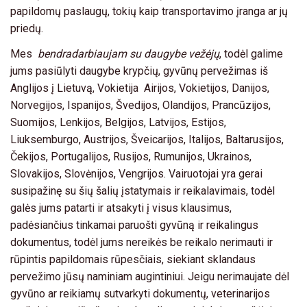
papildomų paslaugų, tokių kaip transportavimo įranga ar jų
priedų.
Mes
bendradarbiaujam su daugybe vežėjų
, todėl galime
jums pasiūlyti daugybe krypčių, gyvūnų pervežimas iš
Anglijos į Lietuvą, Vokietija Airijos, Vokietijos, Danijos,
Norvegijos, Ispanijos, Švedijos, Olandijos, Prancūzijos,
Suomijos, Lenkijos, Belgijos, Latvijos, Estijos,
Liuksemburgo, Austrijos, Šveicarijos, Italijos, Baltarusijos,
Čekijos, Portugalijos, Rusijos, Rumunijos, Ukrainos,
Slovakijos, Slovėnijos, Vengrijos. Vairuotojai yra gerai
susipažinę su šių šalių įstatymais ir reikalavimais, todėl
galės jums patarti ir atsakyti į visus klausimus,
padėsiančius tinkamai paruošti gyvūną ir reikalingus
dokumentus, todėl jums nereikės be reikalo nerimauti ir
rūpintis papildomais rūpesčiais, siekiant sklandaus
pervežimo jūsų naminiam augintiniui. Jeigu nerimaujate dėl
gyvūno ar reikiamų sutvarkyti dokumentų, veterinarijos