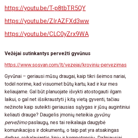
https://youtu.be/T-p8tbTR5QY
https://youtu.be/ZIrAZFXd3ww
https://youtu.be/CLC0yZrx9WA
Vežėjai sutinkantys pervežti gyvūnus
https://www.sosvan.com/lt/vezejai/kroviniu-pervezimas
Gyvūnai – geriausi mūsų draugai, kaip tikri šeimos nariai,
todėl norime, kad visuomet būtų kartu, kad ir kur mes
keliaujame. Gal būt planuojate išvykti atostogauti ilgam
laikui, o gal net išsikraustyti į kitą vietą gyventi, tačiau
nežinote kaip suteikti geriausias sąlygas ir jūsų augintiniui
keliauti drauge? Daugelis įmonių neteikia
gyvūnų
pervežimo
paslaugų, nes tai reikalauja daugybė
komunikacijos ir dokumentų, o taip pat yra atsakingas
darbas, reikalaujantis žinių ir kompetencijų. Dažniausiai