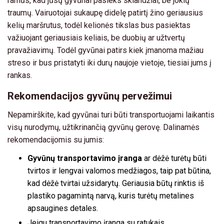
ramūs, kad jūsų gyvūnai pasieks sklandžiai, be jokių
traumų. Vairuotojai sukaupę didelę patirtį žino geriausius
kelių maršrutus, todėl kelionės tikslas bus pasiektas
važiuojant geriausiais keliais, be duobių ar užtvertų
pravažiavimų. Todėl gyvūnai patirs kiek įmanoma mažiau
streso ir bus pristatyti iki durų naujoje vietoje, tiesiai jums į
rankas.
Rekomendacijos gyvūnų pervežimui
Nepamirškite, kad gyvūnai turi būti transportuojami laikantis
visų nurodymų, užtikrinančią gyvūnų gerovę. Dalinamės
rekomendacijomis su jumis:
Gyvūnų transportavimo įranga
ar dėžė turėtų būti
tvirtos ir lengvai valomos medžiagos, taip pat būtina,
kad dėžė tvirtai užsidarytų. Geriausia būtų rinktis iš
plastiko pagamintą narvą, kuris turėtų metalines
apsaugines detales.
Jeigu transportavimo įranga su ratukais,