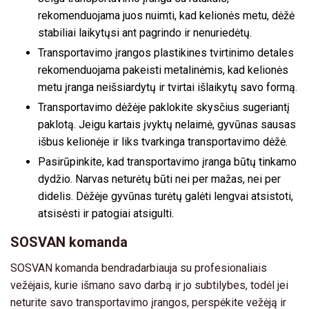
rekomenduojama juos nuimti, kad kelionės metu, dėžė
stabiliai laikytųsi ant pagrindo ir nenuriedėtų.
Transportavimo įrangos plastikines tvirtinimo detales
rekomenduojama pakeisti metalinėmis, kad kelionės
metu įranga neišsiardytų ir tvirtai išlaikytų savo formą.
Transportavimo dėžėje paklokite skysčius sugeriantį
paklotą. Jeigu kartais įvyktų nelaimė, gyvūnas sausas
išbus kelionėje ir liks tvarkinga transportavimo dėžė.
Pasirūpinkite, kad transportavimo įranga būtų tinkamo
dydžio. Narvas neturėtų būti nei per mažas, nei per
didelis. Dėžėje gyvūnas turėtų galėti lengvai atsistoti,
atsisėsti ir patogiai atsigulti.
SOSVAN komanda
SOSVAN komanda bendradarbiauja su profesionaliais
vežėjais, kurie išmano savo darbą ir jo subtilybes, todėl jei
neturite savo transportavimo įrangos, perspėkite vežėją ir