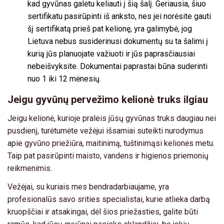
kad gyvūnas galėtu keliauti į šią šalį. Geriausia, šiuo
sertifikatu pasirūpinti iš anksto, nes jei norėsite gauti
šį sertifikatą prieš pat kelionę, yra galimybė, jog
Lietuva nebus susiderinusi dokumentų su ta šalimi į
kurią jūs planuojate važiuoti ir jūs paprasčiausiai
nebeišvyksite. Dokumentai paprastai būna suderinti
nuo 1 iki 12 mėnesių.
Jeigu gyvūnų pervežimo kelionė truks ilgiau
Jeigu kelionė, kurioje praleis jūsų gyvūnas truks daugiau nei
pusdienį, turėtumėte vežėjui išsamiai suteikti nurodymus
apie gyvūno priežiūra, maitinimą, tuštinimąsi kelionės metu.
Taip pat pasirūpinti maisto, vandens ir higienos priemonių
reikmenimis.
Vežėjai, su kuriais mes bendradarbiaujame, yra
profesionalūs savo srities specialistai, kurie atlieka darbą
kruopščiai ir atsakingai, dėl šios priežasties, galite būti