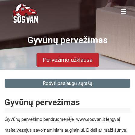
Gyvūnų pervežimas
Pervežimo užklausa
Rodyti paslaugų sąrašą
Gyvūnų pervežimas
Gyvūnų pervežimo bendruomenėje www.sosvan.lt lengvai
rasite vežėjus savo naminiam augintiniui. Dideli ar maži šunys,