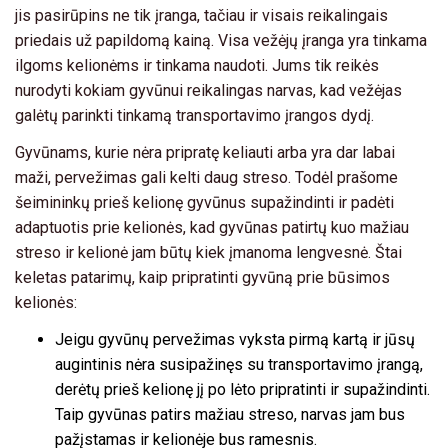
jis pasirūpins ne tik įranga, tačiau ir visais reikalingais
priedais už papildomą kainą. Visa vežėjų įranga yra tinkama
ilgoms kelionėms ir tinkama naudoti. Jums tik reikės
nurodyti kokiam gyvūnui reikalingas narvas, kad vežėjas
galėtų parinkti tinkamą transportavimo įrangos dydį.
Gyvūnams, kurie nėra pripratę keliauti arba yra dar labai
maži, pervežimas gali kelti daug streso. Todėl prašome
šeimininkų prieš kelionę gyvūnus supažindinti ir padėti
adaptuotis prie kelionės, kad gyvūnas patirtų kuo mažiau
streso ir kelionė jam būtų kiek įmanoma lengvesnė. Štai
keletas patarimų, kaip pripratinti gyvūną prie būsimos
kelionės:
Jeigu gyvūnų pervežimas vyksta pirmą kartą ir jūsų
augintinis nėra susipažinęs su transportavimo įrangą,
derėtų prieš kelionę jį po lėto pripratinti ir supažindinti.
Taip gyvūnas patirs mažiau streso, narvas jam bus
pažįstamas ir kelionėje bus ramesnis.