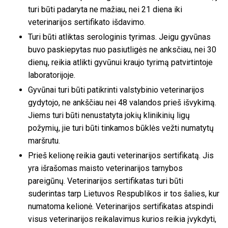
turi būti padaryta ne mažiau, nei 21 diena iki
veterinarijos sertifikato išdavimo.
Turi būti atliktas serologinis tyrimas. Jeigu gyvūnas
buvo paskiepytas nuo pasiutligės ne anksčiau, nei 30
dienų, reikia atlikti gyvūnui kraujo tyrimą patvirtintoje
laboratorijoje.
Gyvūnai turi būti patikrinti valstybinio veterinarijos
gydytojo, ne ankščiau nei 48 valandos prieš išvykimą.
Jiems turi būti nenustatyta jokių klinikinių ligų
požymių, jie turi būti tinkamos būklės vežti numatytų
maršrutu.
Prieš kelionę reikia gauti veterinarijos sertifikatą. Jis
yra išrašomas maisto veterinarijos tarnybos
pareigūnų. Veterinarijos sertifikatas turi būti
suderintas tarp Lietuvos Respublikos ir tos šalies, kur
numatoma kelionė. Veterinarijos sertifikatas atspindi
visus veterinarijos reikalavimus kurios reikia įvykdyti,