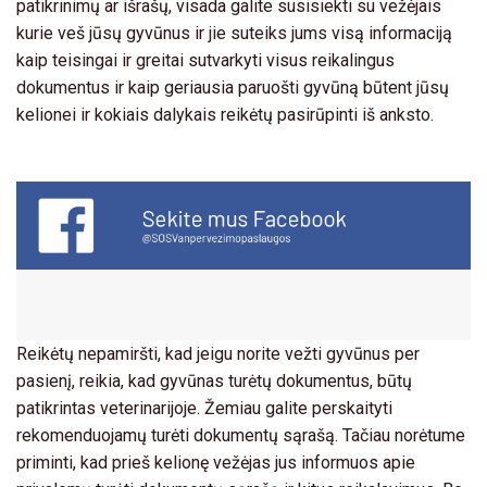
patikrinimų ar išrašų, visada galite susisiekti su vežėjais
kurie veš jūsų gyvūnus ir jie suteiks jums visą informaciją
kaip teisingai ir greitai sutvarkyti visus reikalingus
dokumentus ir kaip geriausia paruošti gyvūną būtent jūsų
kelionei ir kokiais dalykais reikėtų pasirūpinti iš anksto.
Reikėtų nepamiršti, kad jeigu norite vežti gyvūnus per
pasienį, reikia, kad gyvūnas turėtų dokumentus, būtų
patikrintas veterinarijoje. Žemiau galite perskaityti
rekomenduojamų turėti dokumentų sąrašą. Tačiau norėtume
priminti, kad prieš kelionę vežėjas jus informuos apie