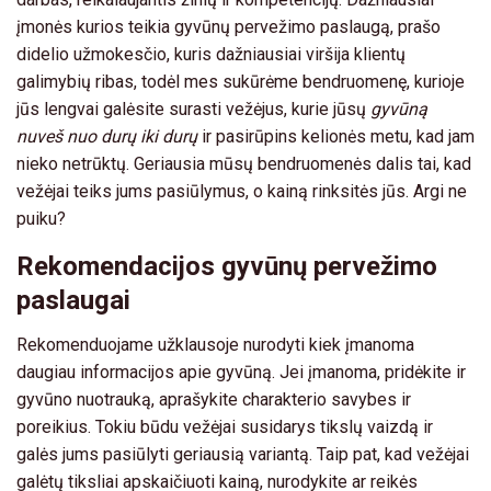
įmonės kurios teikia gyvūnų pervežimo paslaugą, prašo
didelio užmokesčio, kuris dažniausiai viršija klientų
galimybių ribas, todėl mes sukūrėme bendruomenę, kurioje
jūs lengvai galėsite surasti vežėjus, kurie jūsų
gyvūną
nuveš nuo durų iki durų
ir pasirūpins kelionės metu, kad jam
nieko netrūktų. Geriausia mūsų bendruomenės dalis tai, kad
vežėjai teiks jums pasiūlymus, o kainą rinksitės jūs. Argi ne
puiku?
Rekomendacijos gyvūnų pervežimo
paslaugai
Rekomenduojame užklausoje nurodyti kiek įmanoma
daugiau informacijos apie gyvūną. Jei įmanoma, pridėkite ir
gyvūno nuotrauką, aprašykite charakterio savybes ir
poreikius. Tokiu būdu vežėjai susidarys tikslų vaizdą ir
galės jums pasiūlyti geriausią variantą. Taip pat, kad vežėjai
galėtų tiksliai apskaičiuoti kainą, nurodykite ar reikės