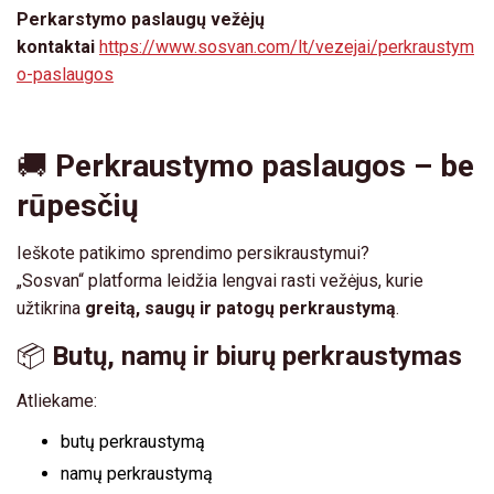
Perkarstymo paslaugų vežėjų
kontaktai
https://www.sosvan.com/lt/vezejai/perkraustym
o-paslaugos
🚚
Perkraustymo paslaugos – be
rūpesčių
Ieškote patikimo sprendimo persikraustymui?
„Sosvan“ platforma leidžia lengvai rasti vežėjus, kurie
užtikrina
greitą, saugų ir patogų perkraustymą
.
📦
Butų, namų ir biurų perkraustymas
Atliekame:
butų perkraustymą
namų perkraustymą