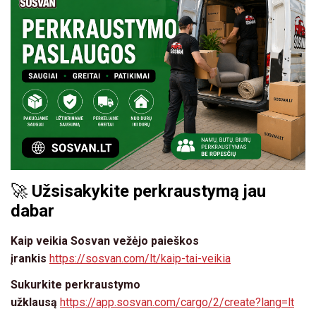
🚀
Užsisakykite perkraustymą jau
dabar
Kaip veikia Sosvan vežėjo paieškos
įrankis
https://sosvan.com/lt/kaip-tai-veikia
Sukurkite perkraustymo
užklausą
https://app.sosvan.com/cargo/2/create?lang=lt