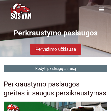
Perkraustymo paslaugos
Pervežimo užklausa
Rodyti paslaugų sąrašą
Perkraustymo paslaugos –
greitas ir saugus persikraustymas