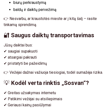
biurų perkraustymą
baldų ir daiktų pervežimą
👉 Nesvarbu, ar kraustotės mieste ar į kitą šalį – rasite
tinkamą sprendimą.
🔐
Saugus daiktų transportavimas
Jūsų daiktai bus:
✔ saugiai supakuoti
✔ atsargiai pakrauti
✔ pristatyti be pažeidimų
👉 Vežėjai dažnai važiuoja tiesiogiai, todėl sumažėja rizika.
💡
Kodėl verta rinktis „Sosvan“?
✔ Greitas užsakymas internetu
✔ Patikimi vežėjai su atsiliepimais
✔ Geriausi kainų pasiūlymai