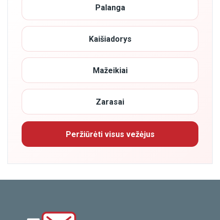
Palanga
Kaišiadorys
Mažeikiai
Zarasai
Peržiūrėti visus vežėjus