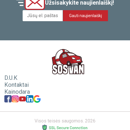
Užsisakykite naujienlaiškį!
Gauti naujienlaiškį
D.U.K
Kontaktai
Kainodara
Visos teisės saugomos. 2026